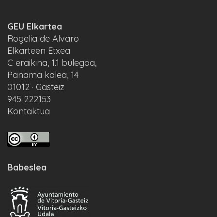
GEU Elkartea
Rogelia de Alvaro
Elkarteen Etxea
C eraikina, 1.1 bulegoa,
Panama kalea, 14
01012 · Gasteiz
945 222153
Kontaktua
Babeslea