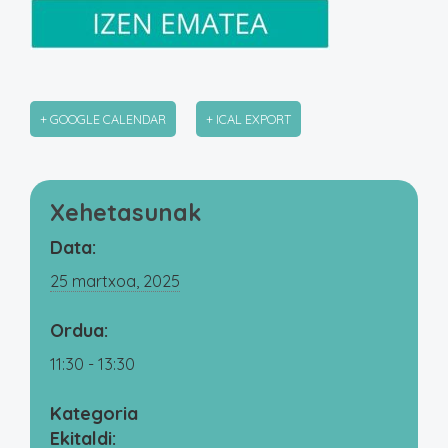
+ GOOGLE CALENDAR
+ ICAL EXPORT
Xehetasunak
Data:
25 martxoa, 2025
Ordua:
11:30 - 13:30
Kategoria
Ekitaldi: