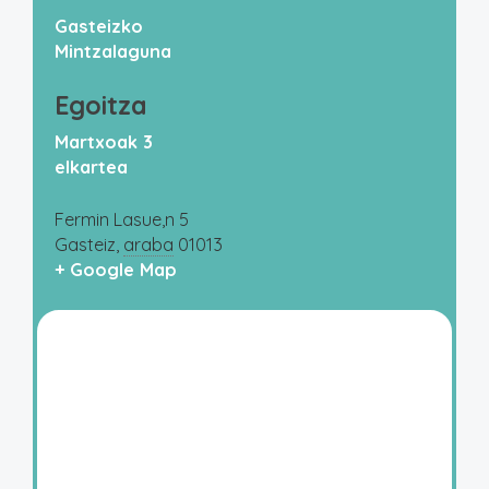
Gasteizko
Mintzalaguna
Egoitza
Martxoak 3
elkartea
Fermin Lasue,n 5
Gasteiz
,
araba
01013
+ Google Map