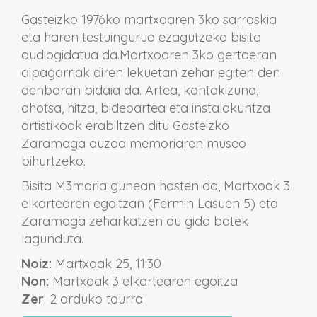
Gasteizko 1976ko martxoaren 3ko sarraskia
eta haren testuingurua ezagutzeko bisita
audiogidatua da.Martxoaren 3ko gertaeran
aipagarriak diren lekuetan zehar egiten den
denboran bidaia da. Artea, kontakizuna,
ahotsa, hitza, bideoartea eta instalakuntza
artistikoak erabiltzen ditu Gasteizko
Zaramaga auzoa memoriaren museo
bihurtzeko.
Bisita M3moria gunean hasten da, Martxoak 3
elkartearen egoitzan (Fermin Lasuen 5) eta
Zaramaga zeharkatzen du gida batek
lagunduta.
Noiz:
Martxoak 25, 11:30
Non:
Martxoak 3 elkartearen egoitza
Zer
: 2 orduko tourra