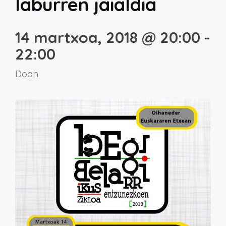
laburren jaialdia
14 martxoa, 2018 @ 20:00
-
22:00
Doan