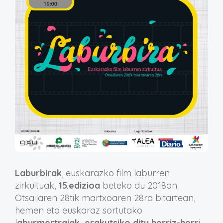
Laburbirak
, euskarazko film laburren
zirkuituak,
15.edizioa
beteko du 2018an.
Otsailaren 28tik martxoaren 28ra bitartean,
hemen eta euskaraz sortutako
l
aburmertraiak erakutsiko ditu herriz-herr
i.