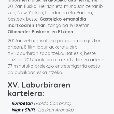
2017an Euskal Herrian eta munduan zehar ibili
zen; New Yorken, Londonen eta Parisen,
besteak beste.
Gasteizko emanaldia
martxoaren 14an
izango da 19:00etan
Oihaneder Euskararen Etxean
.
2017an zehar jasotako proposamen guztien
artean, 8 film labur aukeratu dira
XV.Laburbiran zabaltzeko. Bat ezik, beste
guztiak 2017koak dira eta zortzi filmen artean
77 minutuko proiekzio entretenigarria osotu
da publikoari eskaintzeko.
XV. Laburbiraren
kartelera:
Ilunpetan
(Koldo Carranza)
Night Shift
(Izaskun Arandia)