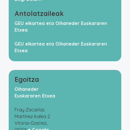
Antolatzaileak
GEU elkartea eta Oihaneder Euskararen
Etxea
GEU elkartea eta Oihaneder Euskararen
Etxea
Egoitza
Oihaneder
Euskararen Etxea
Fray Zacarías
Martínez kalea 2
Vitoria-Gasteiz
,
01001
+ Google