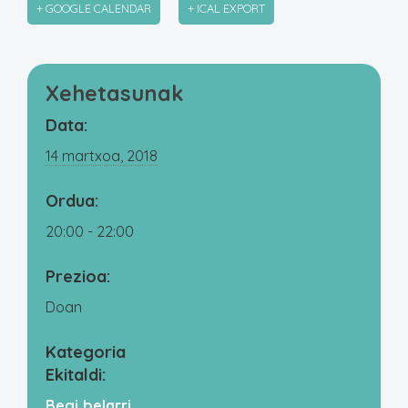
+ GOOGLE CALENDAR
+ ICAL EXPORT
Xehetasunak
Data:
14 martxoa, 2018
Ordua:
20:00 - 22:00
Prezioa:
Doan
Kategoria
Ekitaldi:
Begi belarri