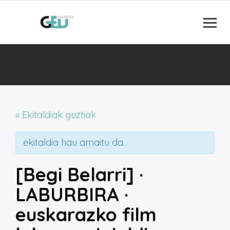
« Ekitaldiak guztiak
ekitaldia hau amaitu da.
[Begi Belarri] ·
LABURBIRA ·
euskarazko film