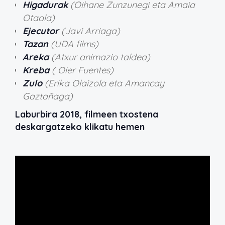
Higadurak
(Oihane Zunzunegi eta Amaia
Otaola)
Ejecutor
(Javi Arriaga)
Tazan
(UDA films)
Areka
(Atxur animazio taldea)
Kreba
( Oier Fuentes)
Zulo
(Erika Olaizola eta Amancay
Gaztañaga)
Laburbira 2018, filmeen txostena
deskargatzeko klikatu hemen