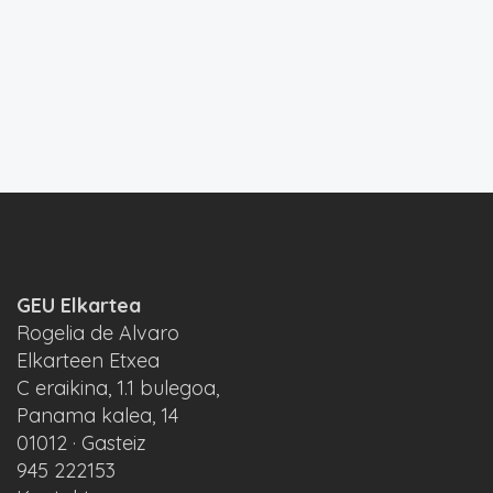
GEU Elkartea
Rogelia de Alvaro
Elkarteen Etxea
C eraikina, 1.1 bulegoa,
Panama kalea, 14
01012 · Gasteiz
945 222153