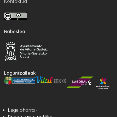
Kontaktua
Babeslea
Laguntzaileak
Lege oharra ·
Pribatutasun politika ·