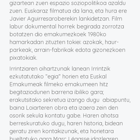
gizartean zuen espazio soziopolitikoa azaldu
zuen. Euskaraz filmatua da lana, eta hura ere
Javier Aguirresaroberekin lankidetzan. Film
labur dokumental horrek begirada zorrotza
botatzen dio emakumezkoek 1980ko
hamarkadan zituzten tokiei: azokak, haur-
parkeak, arrain-fabrikak edota gizonezkoen
pixatokiak.
Irrintziaren oihartzunak lanean Irrintzik
ezkutatutako “egia” horien eta Euskal
Emakumeak filmeko emakumeen hitz
begitaziodunen barrena ibiliko gara;
erakutsitako sekretua izango dugu abiapuntu,
baina Loiarteren obra eta izaera zein den
osorik sekula kontatu gabe. Haren ahotsa
berreskuratuko dugu, haren historia, bidean
geratu ziren kontakizunak, eta horietara
bueltatuko gara Marc Légasse idazlearen