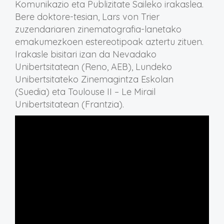
Komunikazio eta Publizitate Saileko irakaslea.
Bere doktore-tesian, Lars von Trier
zuzendariaren zinematografia-lanetako
emakumezkoen estereotipoak aztertu zituen.
Irakasle bisitari izan da Nevadako
Unibertsitatean (Reno, AEB), Lundeko
Unibertsitateko Zinemagintza Eskolan
(Suedia) eta Toulouse II – Le Mirail
Unibertsitatean (Frantzia).