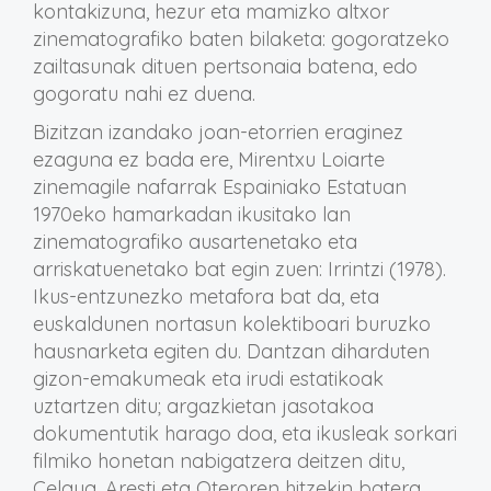
kontakizuna, hezur eta mamizko altxor
zinematografiko baten bilaketa: gogoratzeko
zailtasunak dituen pertsonaia batena, edo
gogoratu nahi ez duena.
Bizitzan izandako joan-etorrien eraginez
ezaguna ez bada ere, Mirentxu Loiarte
zinemagile nafarrak Espainiako Estatuan
1970eko hamarkadan ikusitako lan
zinematografiko ausartenetako eta
arriskatuenetako bat egin zuen: Irrintzi (1978).
Ikus-entzunezko metafora bat da, eta
euskaldunen nortasun kolektiboari buruzko
hausnarketa egiten du. Dantzan diharduten
gizon-emakumeak eta irudi estatikoak
uztartzen ditu; argazkietan jasotakoa
dokumentutik harago doa, eta ikusleak sorkari
filmiko honetan nabigatzera deitzen ditu,
Celaya, Aresti eta Oteroren hitzekin batera.