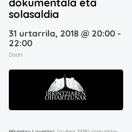
dokumentala eta
solasaldia
31 urtarrila, 2018 @ 20:00
-
22:00
Doan
Mirentxu Loyarte
k (Iruñea, 1938) sorkuntza-