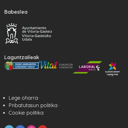
Babeslea
Laguntzaileak
Lege oharra ·
Pribatutasun politika ·
Cookie politika