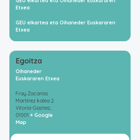
GEU elkartea eta Oihaneder Euskararen
Etxea
GEU elkartea eta Oihaneder Euskararen
Etxea
Egoitza
Oihaneder
Euskararen Etxea
Fray Zacarías
Martínez kalea 2
Vitoria-Gasteiz
,
01001
+ Google
Map