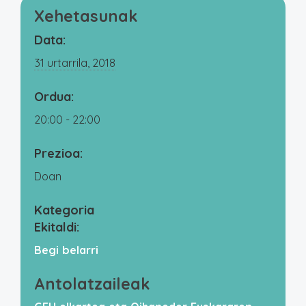
Xehetasunak
Data:
31 urtarrila, 2018
Ordua:
20:00 - 22:00
Prezioa:
Doan
Kategoria
Ekitaldi:
Begi belarri
Antolatzaileak