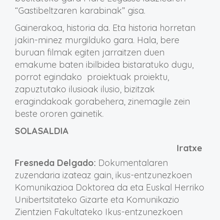
“Gastibeltzaren karabinak” gisa.
Gainerakoa, historia da. Eta historia horretan
jakin-minez murgilduko gara. Hala, bere
buruan filmak egiten jarraitzen duen
emakume baten ibilbidea bistaratuko dugu,
porrot egindako proiektuak proiektu,
zapuztutako ilusioak ilusio, bizitzak
eragindakoak gorabehera, zinemagile zein
beste ororen gainetik.
SOLASALDIA
Iratxe
Fresneda Delgado:
Dokumentalaren
zuzendaria izateaz gain, ikus-entzunezkoen
Komunikazioa Doktorea da eta Euskal Herriko
Unibertsitateko Gizarte eta Komunikazio
Zientzien Fakultateko Ikus-entzunezkoen