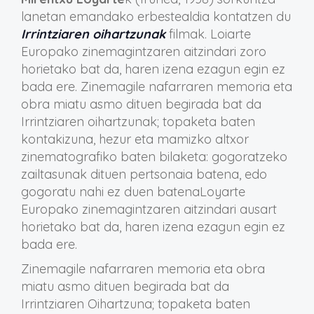
lanetan emandako erbestealdia kontatzen du
Irrintziaren oihartzunak
filmak. Loiarte
Europako zinemagintzaren aitzindari zoro
horietako bat da, haren izena ezagun egin ez
bada ere. Zinemagile nafarraren memoria eta
obra miatu asmo dituen begirada bat da
Irrintziaren oihartzunak; topaketa baten
kontakizuna, hezur eta mamizko altxor
zinematografiko baten bilaketa: gogoratzeko
zailtasunak dituen pertsonaia batena, edo
gogoratu nahi ez duen batenaLoyarte
Europako zinemagintzaren aitzindari ausart
horietako bat da, haren izena ezagun egin ez
bada ere.
Zinemagile nafarraren memoria eta obra
miatu asmo dituen begirada bat da
Irrintziaren Oihartzuna; topaketa baten