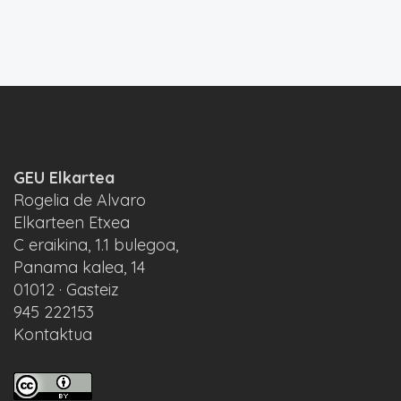
GEU Elkartea
Rogelia de Alvaro
Elkarteen Etxea
C eraikina, 1.1 bulegoa,
Panama kalea, 14
01012 · Gasteiz
945 222153
Kontaktua