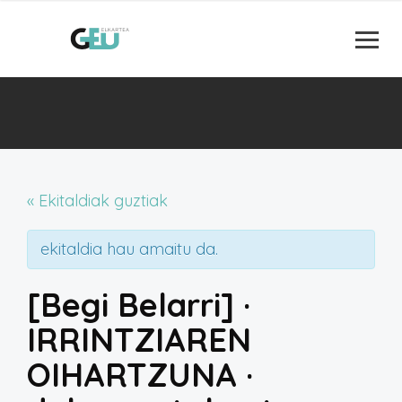
« Ekitaldiak guztiak
ekitaldia hau amaitu da.
[Begi Belarri] ·
IRRINTZIAREN
OIHARTZUNA ·