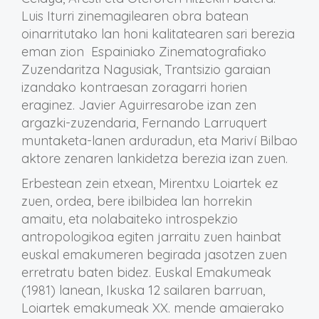
Luis Iturri zinemagilearen obra batean
oinarritutako lan honi kalitatearen sari berezia
eman zion Espainiako Zinematografiako
Zuzendaritza Nagusiak, Trantsizio garaian
izandako kontraesan zoragarri horien
eraginez. Javier Aguirresarobe izan zen
argazki-zuzendaria, Fernando Larruquert
muntaketa-lanen arduradun, eta Mariví Bilbao
aktore zenaren lankidetza berezia izan zuen.
Erbestean zein etxean, Mirentxu Loiartek ez
zuen, ordea, bere ibilbidea lan horrekin
amaitu, eta nolabaiteko introspekzio
antropologikoa egiten jarraitu zuen hainbat
euskal emakumeren begirada jasotzen zuen
erretratu baten bidez. Euskal Emakumeak
(1981) lanean, Ikuska 12 sailaren barruan,
Loiartek emakumeak XX. mende amaierako