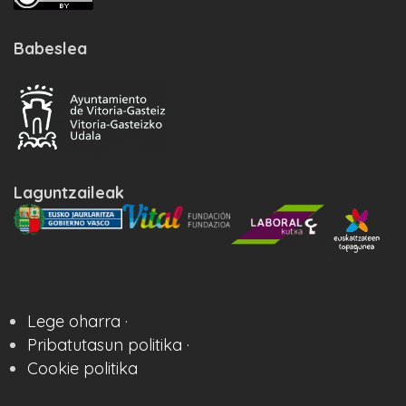
Babeslea
Laguntzaileak
Lege oharra ·
Pribatutasun politika ·
Cookie politika