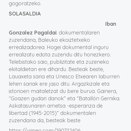
gogoratzeko.
SOLASALDIA
Iban
Gonzalez Pagaldai
: dokumentalaren
zuzendaria, Baleuko ekoiztetxeko
errealizadorea. Hogei dokumental inguru
errealizatu edota zuzendu ditu honezkero.
Telebistako saio, publizitate eta zuzeneko
ekitaldietan ere dihardu. Besteak beste,
Lauaxeta saria eta Unesco Etxearen laburren
lehen sariak ere jaso ditu. Argazkizale eta
istorioen maitaletzat du bere burua. Gainera,
“Goazen gudari danok” eta “Batallón Gernika.
Askatasunaren ametsa -esperanza de
libertad (1945-2015)” dokumentalen
zuzendaria da, besteak beste
https://vimeo.com/190712406