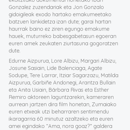
Gonzalez zuzendariak eta Jon Gonzalo
gidoigileak exodo hartako emakumeetako
batzuen lankidetza izan dute; garai hartan
haurrak baino ez ziren egungo emakume
hauek, muturreko babesgabetasun egoeran
euren amek zeukaten ziurtasuna gogoratzen
dute.
Edurne Aizpurua, Lore Albizu, Margari Albizu,
Josune Sasiain, Lide Balenciaga, Agate
Sodupe, Tere Larrar, Itziar Sagarzazu, Matilda
Aizpurua, Garbiñe Andonegi, Arantza Bullain
eta Anita Usiain, Bárbara Rivas eta Esther
Remiro aktoreen laguntzarekin, kameraren
aurrean jartzen dira film honetan, Zumaiako
euren etxeak utzi beharraren sentimendu
ikaragarria 60 minutuz azaltzeko eta euren
amei egindako “Ama, nora goaz?” galdera