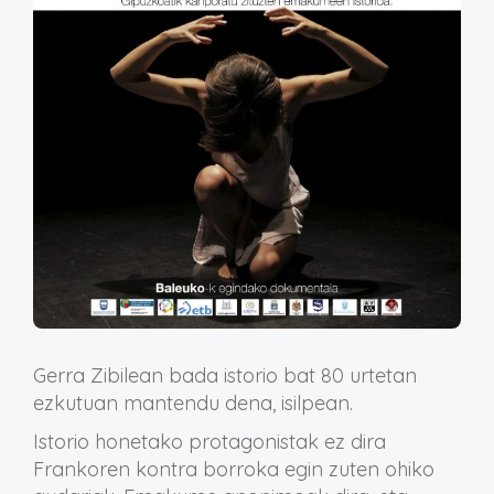
Gerra Zibilean bada istorio bat 80 urtetan
ezkutuan mantendu dena, isilpean.
Istorio honetako protagonistak ez dira
Frankoren kontra borroka egin zuten ohiko