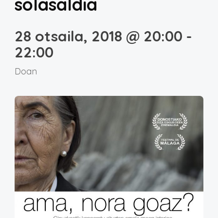
solasaldia
28 otsaila, 2018 @ 20:00
-
22:00
Doan