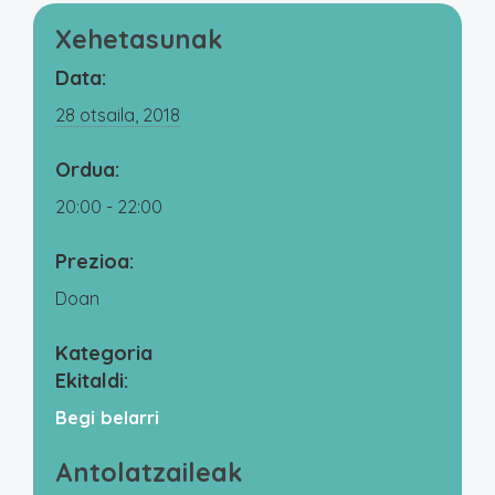
Xehetasunak
Data:
28 otsaila, 2018
Ordua:
20:00 - 22:00
Prezioa:
Doan
Kategoria
Ekitaldi:
Begi belarri
Antolatzaileak