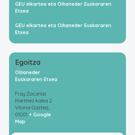
GEU elkartea eta Oihaneder Euskararen
Etxea
GEU elkartea eta Oihaneder Euskararen
Etxea
Egoitza
Oihaneder
Euskararen Etxea
Fray Zacarías
Martínez kalea 2
Vitoria-Gasteiz
,
01001
+ Google
Map