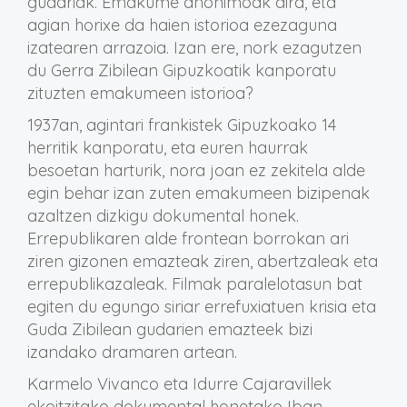
gudariak. Emakume anonimoak dira, eta
agian horixe da haien istorioa ezezaguna
izatearen arrazoia. Izan ere, nork ezagutzen
du Gerra Zibilean Gipuzkoatik kanporatu
zituzten emakumeen istorioa?
1937an, agintari frankistek Gipuzkoako 14
herritik kanporatu, eta euren haurrak
besoetan harturik, nora joan ez zekitela alde
egin behar izan zuten emakumeen bizipenak
azaltzen dizkigu dokumental honek.
Errepublikaren alde frontean borrokan ari
ziren gizonen emazteak ziren, abertzaleak eta
errepublikazaleak. Filmak paralelotasun bat
egiten du egungo siriar errefuxiatuen krisia eta
Guda Zibilean gudarien emazteek bizi
izandako dramaren artean.
Karmelo Vivanco eta Idurre Cajaravillek
ekoitzitako dokumental honetako Iban