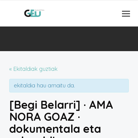
« Ekitaldiak guztiak
ekitaldia hau amaitu da.
[Begi Belarri] · AMA
NORA GOAZ ·
dokumentala eta