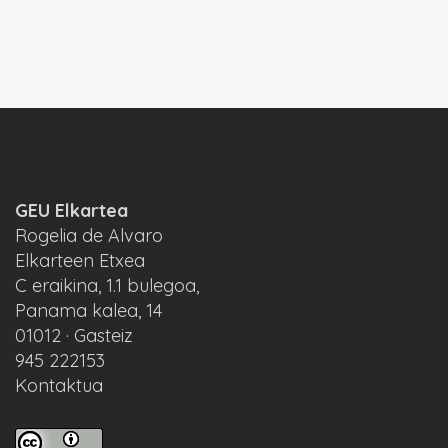
GEU Elkartea
Rogelia de Alvaro
Elkarteen Etxea
C eraikina, 1.1 bulegoa,
Panama kalea, 14
01012 · Gasteiz
945 222153
Kontaktua