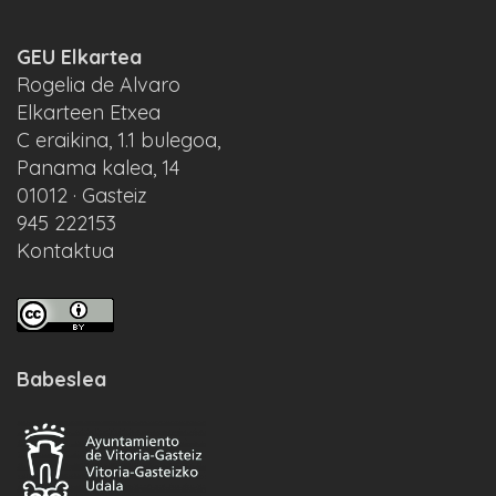
GEU Elkartea
Rogelia de Alvaro
Elkarteen Etxea
C eraikina, 1.1 bulegoa,
Panama kalea, 14
01012 · Gasteiz
945 222153
Kontaktua
Babeslea