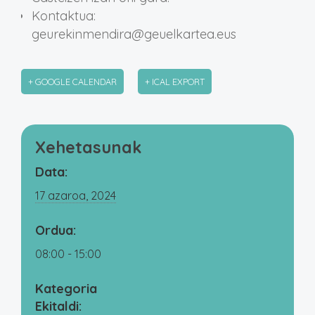
Kontaktua:
geurekinmendira@geuelkartea.eus
+ GOOGLE CALENDAR
+ ICAL EXPORT
Xehetasunak
Data:
17 azaroa, 2024
Ordua:
08:00 - 15:00
Kategoria
Ekitaldi: