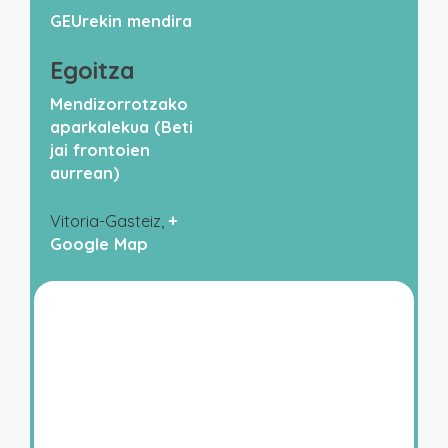
GEUrekin mendira
Egoitza
Mendizorrotzako
aparkalekua (Beti
jai frontoien
aurrean)
Vitoria-Gasteiz
,
+
Google Map