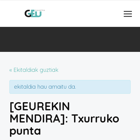
« Ekitaldiak guztiak
ekitaldia hau amaitu da.
[GEUREKIN
MENDIRA]: Txurruko
punta