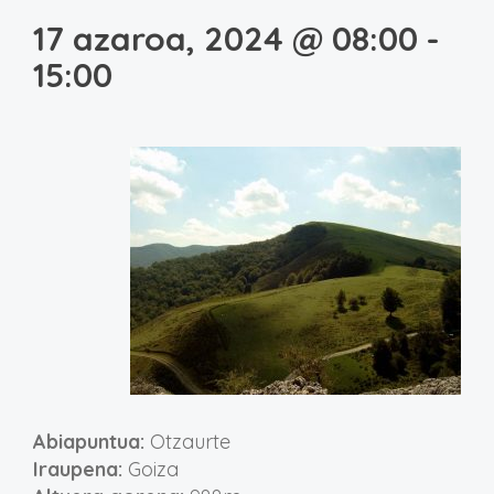
17 azaroa, 2024 @ 08:00
-
15:00
Abiapuntua:
Otzaurte
Iraupena:
Goiza