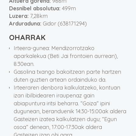
Altuera gorena:
988m
Desnibel absolutua:
499m
Luzera:
7,28km
Arduraduna:
Gidor (638171294)
OHARRAK
Irteera-gunea: Mendizorrotzako
aparkalekua (Beti Jai frontoien aurrean),
8:30ean.
Gasolina txango bakoitzean parte hartzen
duten guztien artean ordainduko da.
Irteeraren denbora kalkulatzeko, kontuan
izan ibilbidearen iraupenaz gain
abiapuntura iritsi beharra. “Goiza” ipini
dugunean, beranduenik 14:30-15:00ak aldera
Gasteizen izatea kalkulatzen dugu; “Egun
osoa” denean, 17:00-17:30ak aldera
Gasteizen izan ohi gara.