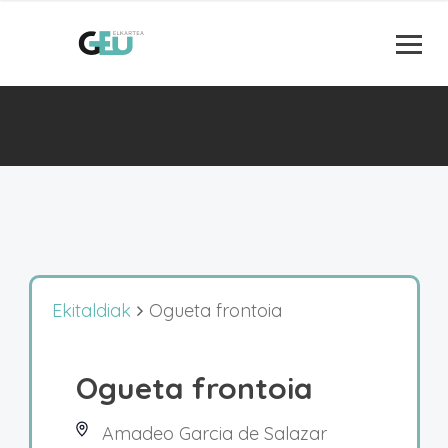
Ekitaldiak
Ogueta frontoia
Ogueta frontoia
Amadeo Garcia de Salazar