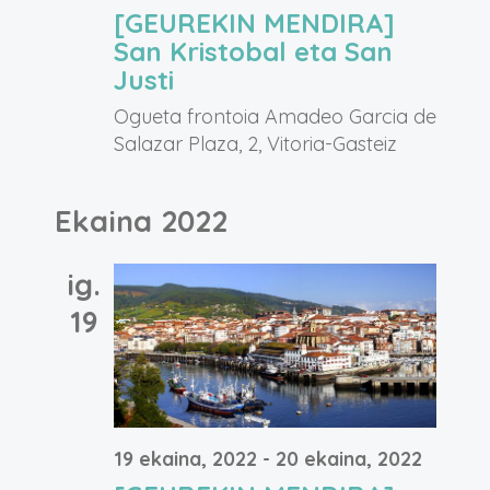
[GEUREKIN MENDIRA]
San Kristobal eta San
Justi
Ogueta frontoia
Amadeo Garcia de
Salazar Plaza, 2, Vitoria-Gasteiz
Ekaina 2022
ig.
19
19 ekaina, 2022
-
20 ekaina, 2022