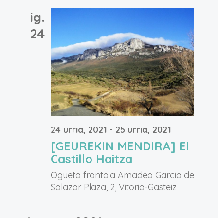
ig.
24
24 urria, 2021
-
25 urria, 2021
[GEUREKIN MENDIRA] El
Castillo Haitza
Ogueta frontoia
Amadeo Garcia de
Salazar Plaza, 2, Vitoria-Gasteiz