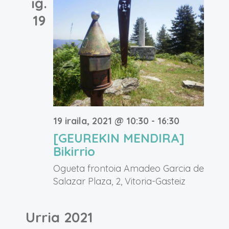
ig.
19
19 iraila, 2021 @ 10:30
-
16:30
[GEUREKIN MENDIRA]
Bikirrio
Ogueta frontoia
Amadeo Garcia de
Salazar Plaza, 2, Vitoria-Gasteiz
Urria 2021