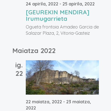
24 apirila, 2022
-
25 apirila, 2022
[GEUREKIN MENDIRA]
Irumugarrieta
Ogueta frontoia
Amadeo Garcia de
Salazar Plaza, 2, Vitoria-Gasteiz
Maiatza 2022
ig.
22
22 maiatza, 2022
-
23 maiatza,
2022