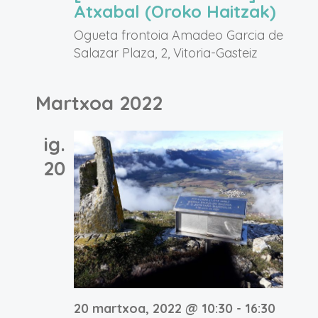
Atxabal (Oroko Haitzak)
Ogueta frontoia
Amadeo Garcia de
Salazar Plaza, 2, Vitoria-Gasteiz
Martxoa 2022
ig.
20
20 martxoa, 2022 @ 10:30
-
16:30