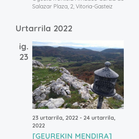
Salazar Plaza, 2, Vitoria-Gasteiz
Urtarrila 2022
ig.
23
23 urtarrila, 2022
-
24 urtarrila,
2022
[GEUREKIN MENDIRA]