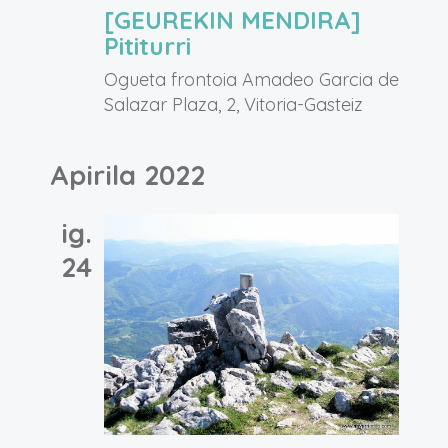
[GEUREKIN MENDIRA]
Pititurri
Ogueta frontoia
Amadeo Garcia de
Salazar Plaza, 2, Vitoria-Gasteiz
Apirila 2022
ig.
24