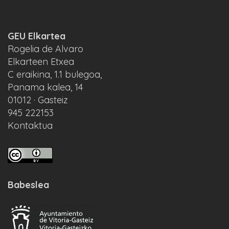
GEU Elkartea
Rogelia de Alvaro
Elkarteen Etxea
C eraikina, 1.1 bulegoa,
Panama kalea, 14
01012 · Gasteiz
945 222153
Kontaktua
Babeslea