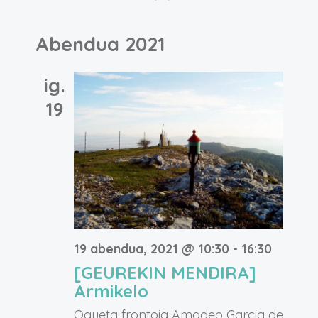
Abendua 2021
ig.
19
19 abendua, 2021 @ 10:30
-
16:30
[GEUREKIN MENDIRA]
Armikelo
Ogueta frontoia
Amadeo Garcia de