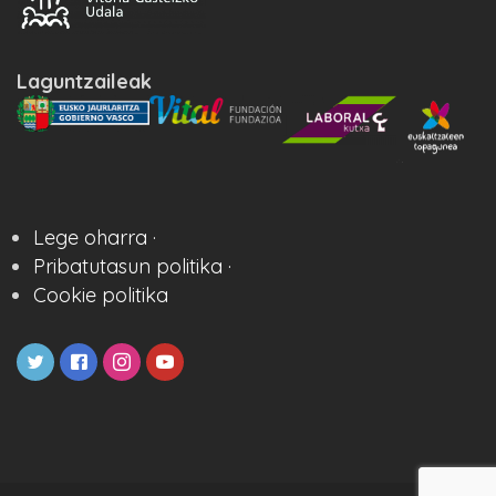
Laguntzaileak
Lege oharra ·
Pribatutasun politika ·
Cookie politika