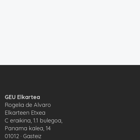
GEU Elkartea
Rogelia de Alvaro
Elkarteen Etxea
C eraikina, 1.1 bulegoa,
Panama kalea, 14
01012 · Gasteiz