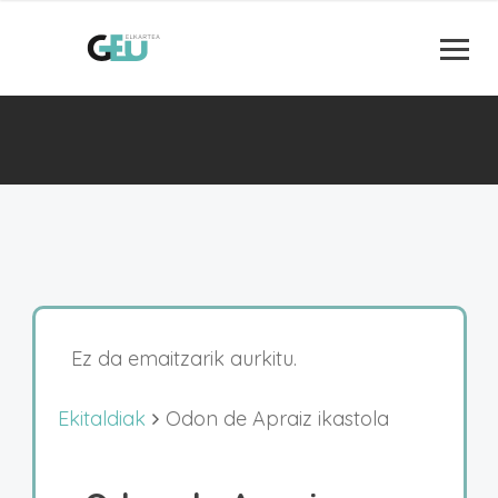
Ez da emaitzarik aurkitu.
Ekitaldiak
Odon de Apraiz ikastola