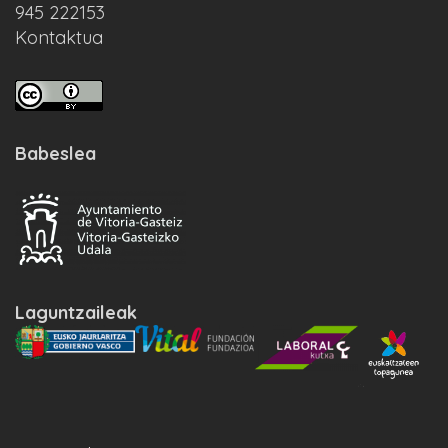
945 222153
Kontaktua
Babeslea
Laguntzaileak