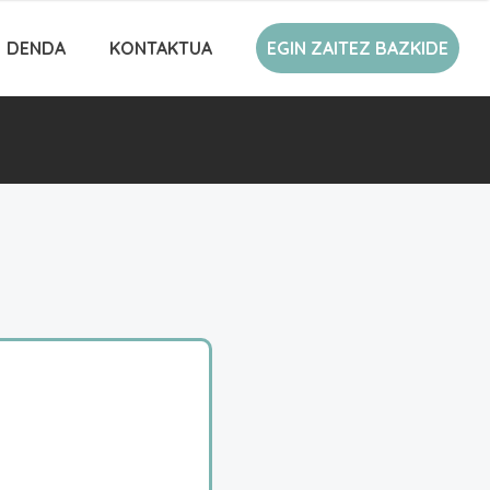
DENDA
KONTAKTUA
EGIN ZAITEZ BAZKIDE