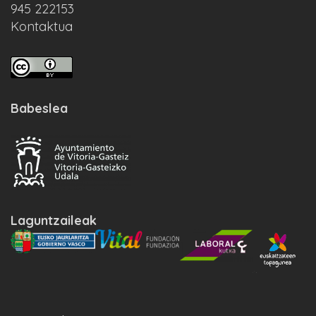
945 222153
Kontaktua
Babeslea
Laguntzaileak