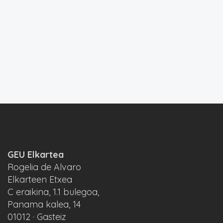
GEU Elkartea
Rogelia de Alvaro
Elkarteen Etxea
C eraikina, 1.1 bulegoa,
Panama kalea, 14
01012 · Gasteiz