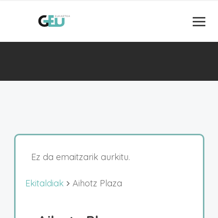
Ez da emaitzarik aurkitu.
Ekitaldiak
Aihotz Plaza