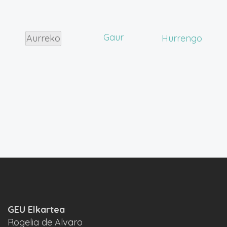
Gaur
Ekital
Aurreko
Hurrengo
Ekitaldiak
GEU Elkartea
Rogelia de Alvaro