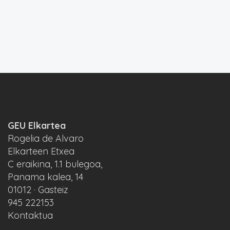
GEU Elkartea
Rogelia de Alvaro
Elkarteen Etxea
C eraikina, 1.1 bulegoa,
Panama kalea, 14
01012 · Gasteiz
945 222153
Kontaktua