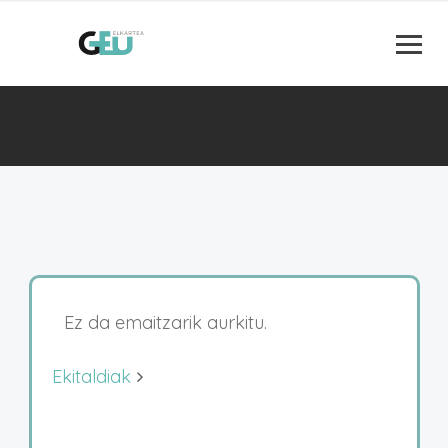
Ez da emaitzarik aurkitu.
Ekitaldiak