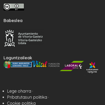
Babeslea
Laguntzaileak
Lege oharra ·
Pribatutasun politika ·
Cookie politika