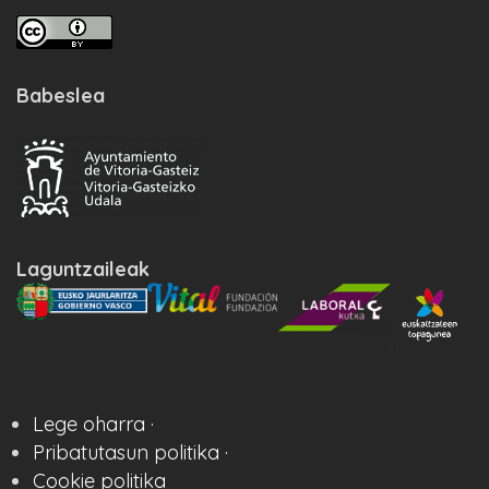
Babeslea
Laguntzaileak
Lege oharra ·
Pribatutasun politika ·
Cookie politika