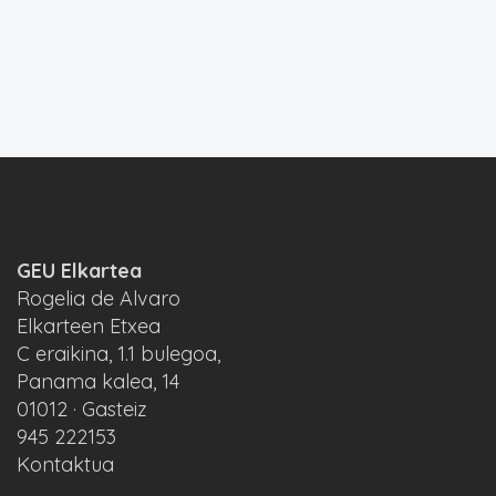
GEU Elkartea
Rogelia de Alvaro
Elkarteen Etxea
C eraikina, 1.1 bulegoa,
Panama kalea, 14
01012 · Gasteiz
945 222153
Kontaktua