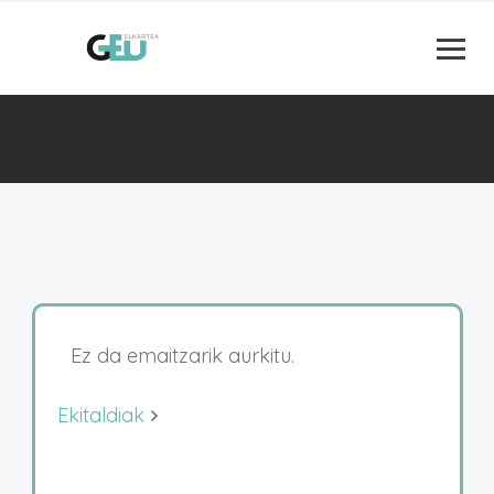
Ez da emaitzarik aurkitu.
Ekitaldiak