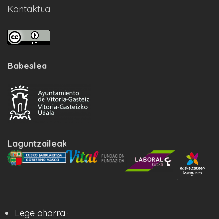
Kontaktua
Babeslea
Laguntzaileak
Lege oharra ·