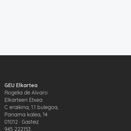
GEU Elkartea
Rogelia de Alvaro
Elkarteen Etxea
C eraikina, 1.1 bulegoa,
Panama kalea, 14
01012 · Gasteiz
945 222153