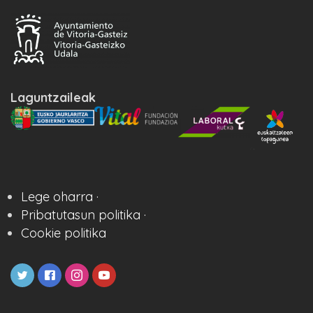
Laguntzaileak
Lege oharra ·
Pribatutasun politika ·
Cookie politika