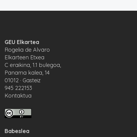
GEU Elkartea
Rogelia de Alvaro
Elkarteen Etxea
C eraikina, 1.1 bulegoa,
Panama kalea, 14
01012 · Gasteiz
945 222153
Kontaktua
Babeslea