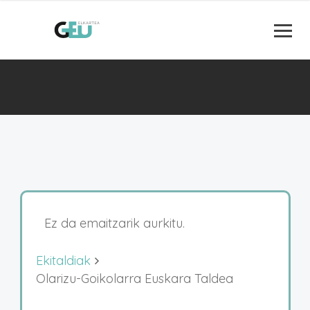
Ez da emaitzarik aurkitu.
Ekitaldiak
Olarizu-Goikolarra Euskara Taldea